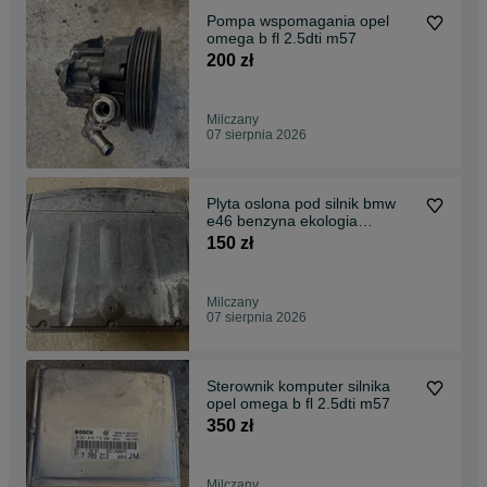
Pompa wspomagania opel
omega b fl 2.5dti m57
200 zł
Milczany
07 sierpnia 2026
Plyta oslona pod silnik bmw
e46 benzyna ekologia
pokrywa
150 zł
Milczany
07 sierpnia 2026
Sterownik komputer silnika
opel omega b fl 2.5dti m57
350 zł
Milczany