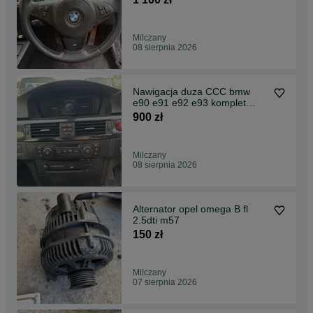
multi
Milczany
08 sierpnia 2026
Nawigacja duza CCC bmw
e90 e91 e92 e93 komplet
stacja ekran czytnik
900 zł
Milczany
08 sierpnia 2026
Alternator opel omega B fl
2.5dti m57
150 zł
Milczany
07 sierpnia 2026