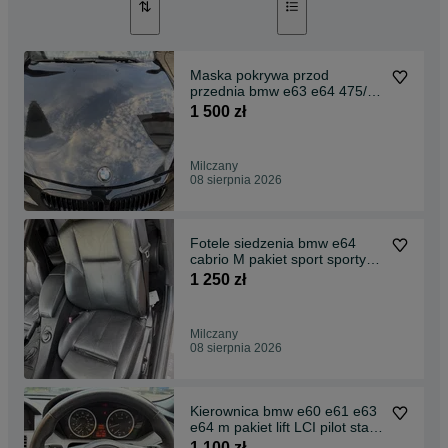
Maska pokrywa przod
przednia bmw e63 e64 475/9
black sapphire metalic
1 500 zł
oryginal wysylka
Milczany
08 sierpnia 2026
Fotele siedzenia bmw e64
cabrio M pakiet sport sporty
czarne skora czarna UK
1 250 zł
komplet boczki
Milczany
08 sierpnia 2026
Kierownica bmw e60 e61 e63
e64 m pakiet lift LCI pilot start
stop Idealna poduszka air bag
1 100 zł