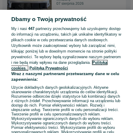
07 sierpnia 2026
Dbamy o Twoją prywatność
Lakpy tyl tylne bmw e63 e64
przed lift komplet
My i nasi
447
partnerzy przechowujemy lub uzyskujemy dostęp
450 zł
do informacji na urządzeniu, takich jak unikalne identyfikatory w
plikach cookie w celu przetwarzania danych osobowych.
Użytkownik może zaakceptować wybory lub zarządzać nimi,
Milczany
klikając poniżej lub w dowolnym momencie na stronie polityki
07 sierpnia 2026
prywatności. Te wybory będą sygnalizowane naszym partnerom
i nie będą miały wpływu na dane przeglądania.
Polityka
cookies,
Polityka Prywatności
Zderzak przod przedni bmw
Wraz z naszymi partnerami przetwarzamy dane w celu
e63 e64 pdc spryski czujniki
zapewnienia:
komplet 475/9 black sapphire
1 250 zł
metalic
Użycie dokładnych danych geolokalizacyjnych. Aktywne
skanowanie charakterystyki urządzenia do celów identyfikacji.
Rozumienie odbiorców dzięki statystyce lub kombinacji danych
Milczany
z różnych źródeł. Przechowywanie informacji na urządzeniu lub
07 sierpnia 2026
dostęp do nich. Pomiar efektywności reklam. Rozwój i
ulepszanie usług. Tworzenie profili w celu personalizacji treści.
Tworzenie profili w celu spersonalizowanych reklam.
Wykorzystywanie ograniczonych danych do wyboru reklam.
Wykorzystywanie ograniczonych danych do wyboru treści.
Pomiar efektywności treści. Wykorzystanie profili do wyboru
1
2
3
...
96
spersonalizowanych reklam. Wykorzystywanie profili w celu